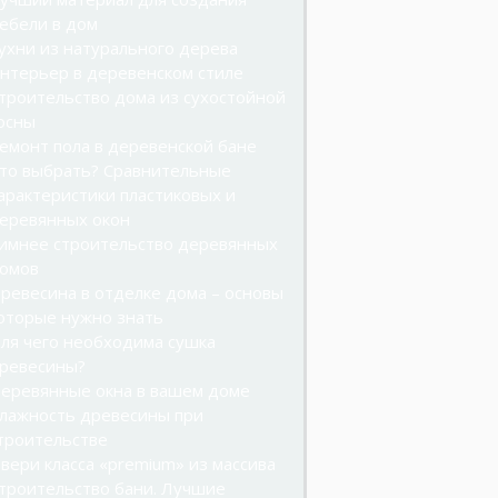
ебели в дом
ухни из натурального дерева
нтерьер в деревенском стиле
троительство дома из сухостойной
осны
емонт пола в деревенской бане
то выбрать? Сравнительные
арактеристики пластиковых и
еревянных окон
имнее строительство деревянных
омов
ревесина в отделке дома – основы
оторые нужно знать
ля чего необходима сушка
ревесины?
еревянные окна в вашем доме
лажность древесины при
троительстве
вери класса «premium» из массива
троительство бани. Лучшие