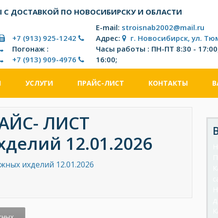
 С ДОСТАВКОЙ ПО НОВОСИБИРСКУ И ОБЛАСТИ
E-mail:
stroisnab2002@mail.ru
+7 (913) 925-1242
Адрес:
г. Новосибирск, ул. Тю
Погонаж :
Часы работы : ПН-ПТ 8:30 - 17:00;
+7 (913) 909-4976
16:00;
И
УСЛУГИ
ПРАЙС-ЛИСТ
КОНТАКТЫ
В
АЙС- ЛИСТ
делий 12.01.2026
Н
П
ных ихделий 12.01.2026
К
с
Н
д
К
жных