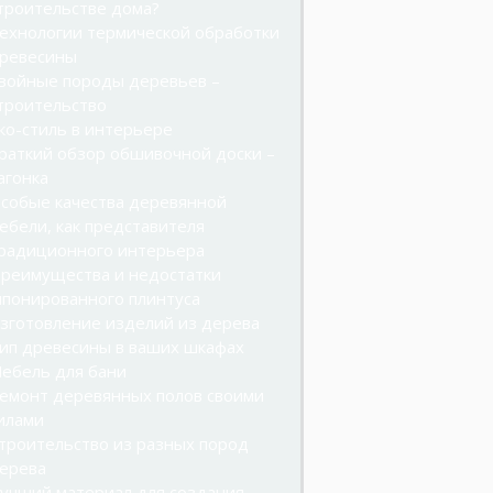
троительстве дома?
ехнологии термической обработки
ревесины
войные породы деревьев –
троительство
ко-стиль в интерьере
раткий обзор обшивочной доски –
агонка
собые качества деревянной
ебели, как представителя
радиционного интерьера
реимущества и недостатки
понированного плинтуса
зготовление изделий из дерева
ип древесины в ваших шкафах
ебель для бани
емонт деревянных полов своими
илами
троительство из разных пород
ерева
учший материал для создания