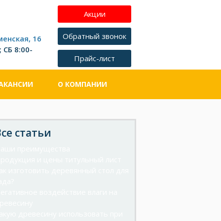
менская, 16
 СБ 8:00-
АКАНСИИ
О КОМПАНИИ
Все статьи
аши преимущества
родукция и цены титульный лист
ак изготовить деревянный стол для
ада?
егативное воздействие влаги на
ревесину
акую древесину использовать при