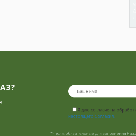
м
Д
с
?
КАЗ?
я
Я даю согласие на обработ
настоящего Согласия.
*- поля, обязательные для заполнения
Нажи