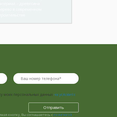
атериал – древесина
ерево в современном
троительстве
ку моих персональных данных
на условиях
мая кнопку, Вы соглашаетесь с
политикой