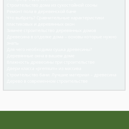
Строительство дома из сухостойной сосны
Ремонт пола в деревенской бане
Что выбрать? Сравнительные характеристики
пластиковых и деревянных окон
Зимнее строительство деревянных домов
Древесина в отделке дома – основы которые нужно
знать
Для чего необходима сушка древесины?
Деревянные окна в вашем доме
Влажность древесины при строительстве
Двери класса «premium» из массива
Строительство бани. Лучшие материал – древесина
Дерево в современном строительстве