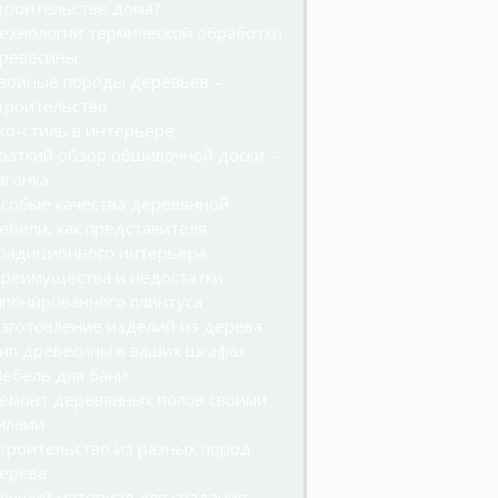
троительстве дома?
ехнологии термической обработки
ревесины
войные породы деревьев –
троительство
ко-стиль в интерьере
раткий обзор обшивочной доски –
агонка
собые качества деревянной
ебели, как представителя
радиционного интерьера
реимущества и недостатки
понированного плинтуса
зготовление изделий из дерева
ип древесины в ваших шкафах
ебель для бани
емонт деревянных полов своими
илами
троительство из разных пород
ерева
учший материал для создания