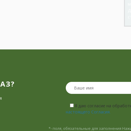
м
Д
с
?
КАЗ?
я
Я даю согласие на обработ
настоящего Согласия.
*- поля, обязательные для заполнения
Нажи