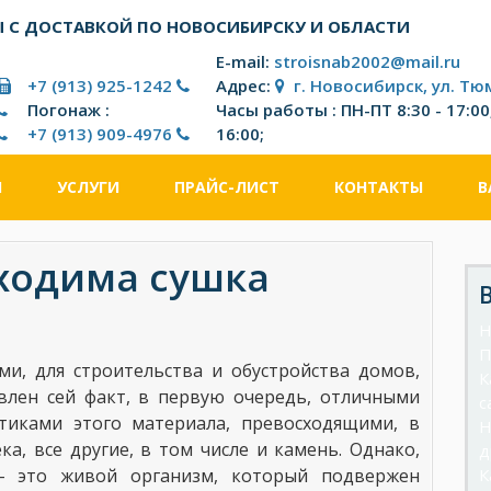
 С ДОСТАВКОЙ ПО НОВОСИБИРСКУ И ОБЛАСТИ
E-mail:
stroisnab2002@mail.ru
+7 (913) 925-1242
Адрес:
г. Новосибирск, ул. Тю
Погонаж :
Часы работы : ПН-ПТ 8:30 - 17:00;
+7 (913) 909-4976
16:00;
И
УСЛУГИ
ПРАЙС-ЛИСТ
КОНТАКТЫ
В
бходима сушка
Н
П
и, для строительства и обустройства домов,
К
влен сей факт, в первую очередь, отличными
с
стиками этого материала,
превосходящими, в
Н
а, все другие, в том числе и камень. Однако,
д
 – это живой организм, который подвержен
К