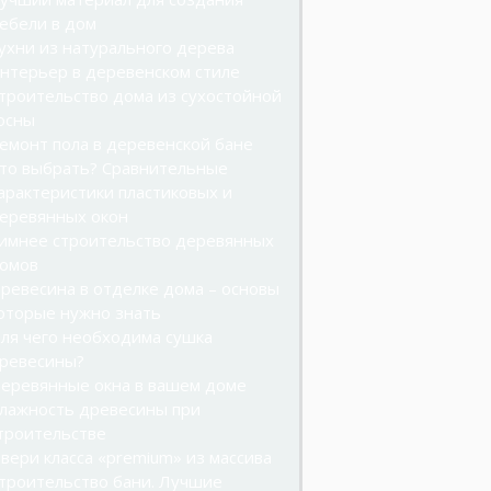
ебели в дом
ухни из натурального дерева
нтерьер в деревенском стиле
троительство дома из сухостойной
осны
емонт пола в деревенской бане
то выбрать? Сравнительные
арактеристики пластиковых и
еревянных окон
имнее строительство деревянных
омов
ревесина в отделке дома – основы
оторые нужно знать
ля чего необходима сушка
ревесины?
еревянные окна в вашем доме
лажность древесины при
троительстве
вери класса «premium» из массива
троительство бани. Лучшие