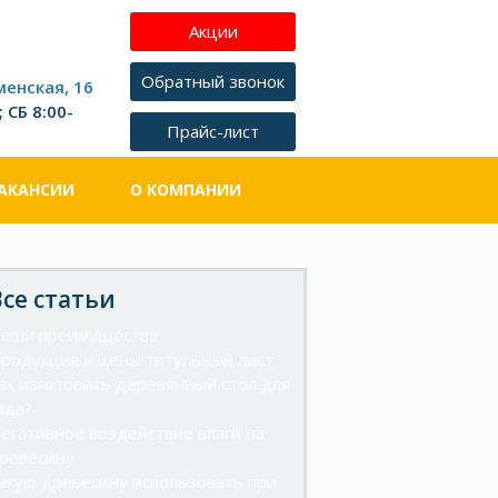
менская, 16
 СБ 8:00-
АКАНСИИ
О КОМПАНИИ
Все статьи
аши преимущества
родукция и цены титульный лист
ак изготовить деревянный стол для
ада?
егативное воздействие влаги на
ревесину
акую древесину использовать при