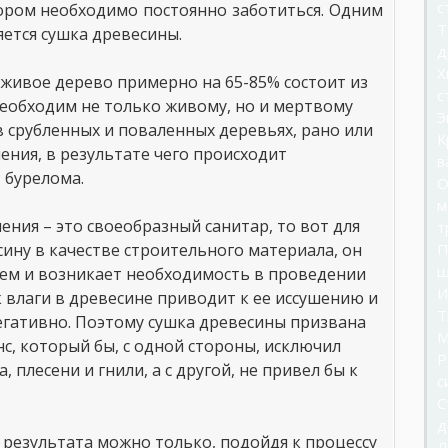
с
ором необходимо постоянно заботиться. Одним
Т
яется сушка древесины.
д
Х
 живое дерево примерно на 65-85% состоит из
с
необходим не только живому, но и мертвому
Э
в срубленных и поваленных деревьях, рано или
К
ения, в результате чего происходит
в
 бурелома.
О
м
ения – это своеобразный санитар, то вот для
т
ину в качестве строительного материала, он
П
ш
 чем и возникает необходимость в проведении
И
к влаги в древесине приводит к ее иссушению и
Т
егативно. Поэтому сушка древесины призвана
М
с, который бы, с одной стороны, исключил
Р
 плесени и гнили, а с другой, не привел бы к
с
С
д
 результата можно только, подойдя к процессу
Л