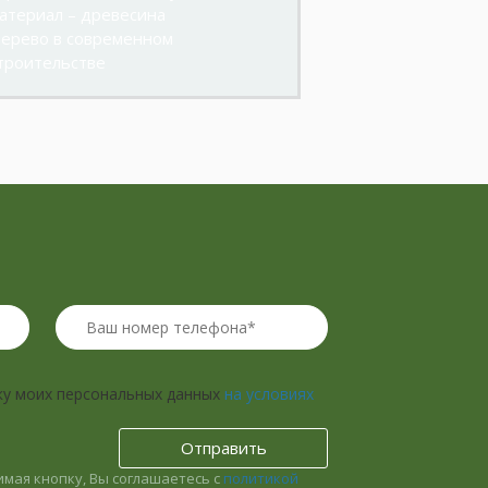
атериал – древесина
ерево в современном
троительстве
ку моих персональных данных
на условиях
мая кнопку, Вы соглашаетесь с
политикой