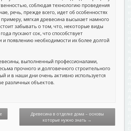
ственностью, соблюдая технологию проведения
м
ае, речь, прежде всего, идет об особенностях
К
к примеру, мягкая древесина высыхает намного
И
С
 стоит забывать о том, что, некоторые виды
с
года пускают сок, что способствует
Р
 и появлению необходимости их более долгой
Ч
х
д
ревесины, выполненный профессионалами,
З
есьма прочного и долговечного строительного
д
ый и в наши дни очень активно используется
Д
ве различных объектов.
к
Д
д
Д
В
е
Древесина в отделке дома – основы
с
которые нужно знать
→
Д
С