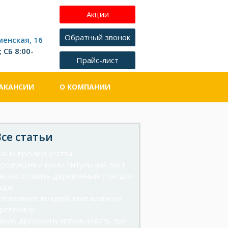
менская, 16
 СБ 8:00-
АКАНСИИ
О КОМПАНИИ
Все статьи
аши преимущества
родукция и цены титульный лист
ак изготовить деревянный стол для
ада?
егативное воздействие влаги на
ревесину
акую древесину использовать при