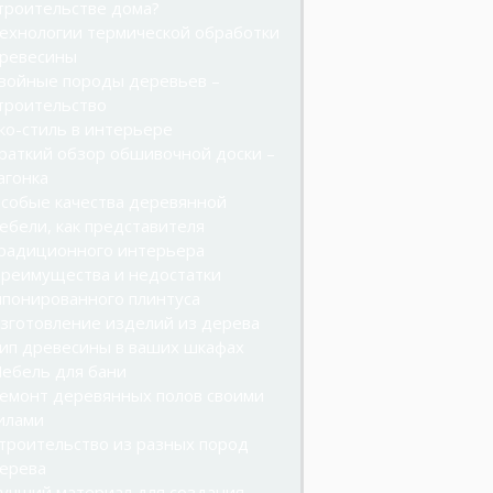
троительстве дома?
ехнологии термической обработки
ревесины
войные породы деревьев –
троительство
ко-стиль в интерьере
раткий обзор обшивочной доски –
агонка
собые качества деревянной
ебели, как представителя
радиционного интерьера
реимущества и недостатки
понированного плинтуса
зготовление изделий из дерева
ип древесины в ваших шкафах
ебель для бани
емонт деревянных полов своими
илами
троительство из разных пород
ерева
учший материал для создания