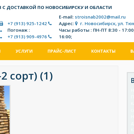
 С ДОСТАВКОЙ ПО НОВОСИБИРСКУ И ОБЛАСТИ
E-mail:
stroisnab2002@mail.ru
+7 (913) 925-1242
Адрес:
г. Новосибирск, ул. Тю
Погонаж :
Часы работы : ПН-ПТ 8:30 - 17:00;
+7 (913) 909-4976
16:00;
И
УСЛУГИ
ПРАЙС-ЛИСТ
КОНТАКТЫ
В
2 сорт) (1)
Н
П
К
с
Н
д
К