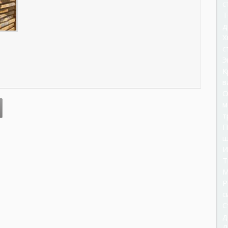
с
Т
д
Х
с
Э
К
в
О
м
т
П
ш
И
Т
М
Р
с
С
д
Л