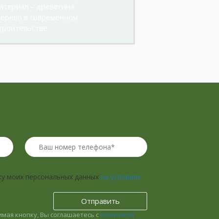
атериал – древесина
ерево в современном
троительстве
ку моих персональных данных
на условиях
мая кнопку, Вы соглашаетесь с
политикой