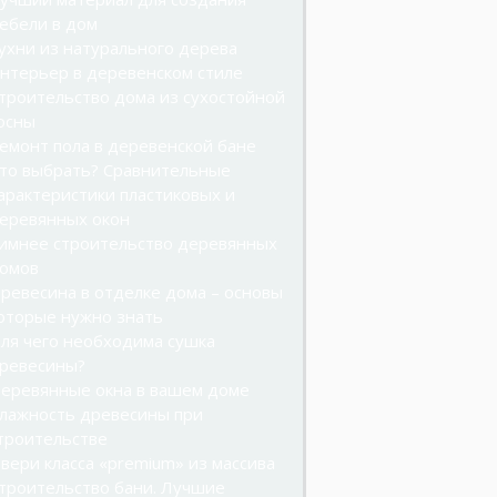
ебели в дом
ухни из натурального дерева
нтерьер в деревенском стиле
троительство дома из сухостойной
осны
емонт пола в деревенской бане
то выбрать? Сравнительные
арактеристики пластиковых и
еревянных окон
имнее строительство деревянных
омов
ревесина в отделке дома – основы
оторые нужно знать
ля чего необходима сушка
ревесины?
еревянные окна в вашем доме
лажность древесины при
троительстве
вери класса «premium» из массива
троительство бани. Лучшие