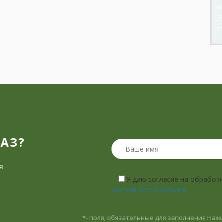
м
Д
с
?
КАЗ?
я
Я даю согласие на обработ
настоящего Согласия.
*- поля, обязательные для заполнения
Нажи