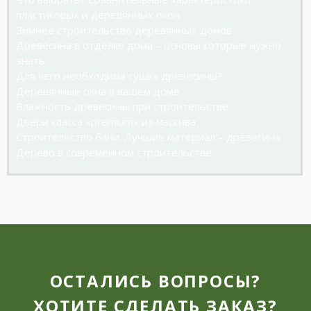
пластиковых и деревянных окон
Зимнее строительство деревянных домов
Древесина в отделке дома – основы которые нужно
знать
Для чего необходима сушка древесины?
Деревянные окна в вашем доме
Влажность древесины при строительстве
Двери класса «premium» из массива
Строительство бани. Лучшие материал – древесина
Дерево в современном строительстве
ОСТАЛИСЬ ВОПРОСЫ?
ХОТИТЕ СДЕЛАТЬ ЗАКАЗ?