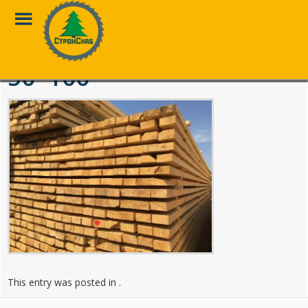
Toggle
Menu
Перейти
к
50*100
основному
контенту
This entry was posted in .