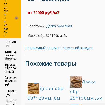
П
ог
он
аж
от 20000 руб./м3
н
ы
е
из
Категории:
Доска обрезная
де
ли
я
Доска обр. 32*120мм.,6м
Штап
ик
Предыдущий продукт
Следующий продукт
Монта
жный
брусок
Похожие товары
Брусок
строга
нный
Уголок
внешн
Доска
ий
Доска обр.
обр.
Плинт
ус
50*120мм.,6м
25*150мм.,6м
Наще
льник