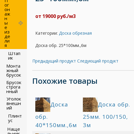
П
ог
он
аж
от 19000 руб./м3
н
ы
е
из
Категории:
Доска обрезная
де
ли
я
Доска обр. 25*100мм.,6м
Штап
ик
Предыдущий продукт
Следующий продукт
Монта
жный
брусок
Похожие товары
Брусок
строга
нный
Уголок
внешн
Доска
Доска обр.
ий
обр.
25мм. 100/150,
Плинт
ус
40*150мм.,6м
3м
Наще
льник