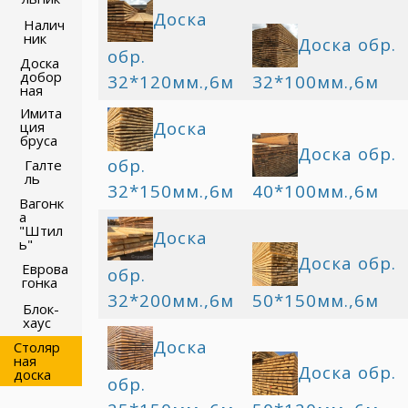
Доска
Налич
ник
Доска обр.
обр.
Доска
добор
32*120мм.,6м
32*100мм.,6м
ная
Имита
Доска
ция
бруса
Доска обр.
обр.
Галте
ль
32*150мм.,6м
40*100мм.,6м
Вагонк
а
"Штил
Доска
ь"
Доска обр.
Еврова
обр.
гонка
32*200мм.,6м
50*150мм.,6м
Блок-
хаус
Доска
Столяр
ная
Доска обр.
доска
обр.