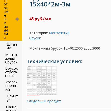
П
15х40*2м-3м
ог
он
аж
н
45 руб./м.п
ы
е
из
де
Категории:
Монтажный
ли
я
брусок
Штап
ик
Монтажный брусок 15х40х2000;2500;3000
Монта
жный
Технические условия:
брусок
Брусок
строга
нный
Уголок
внешн
ий
Плинт
ус
Следующий продукт
Наще
льник