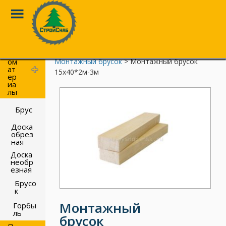
Toggle
Menu
Перейти
к
П
Главная
>
Каталог
>
Погонажные изделия
>
ил
основному
ом
Монтажный брусок
> Монтажный брусок
контенту
ат
15х40*2м-3м
ер
иа
лы
Брус
Доска
обрез
ная
Доска
необр
езная
Брусо
к
Монтажный
Горбы
ль
брусок