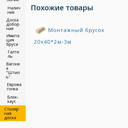
Похожие товары
Налич
ник
Доска
добор
ная
Монтажный брусок
Имита
ция
20х40*2м-3м
бруса
Галте
ль
Вагонк
а
"Штил
ь"
Еврова
гонка
Блок-
хаус
Столяр
ная
доска