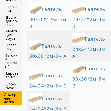
Налич
Галтель
Галтель
ник
Доска
30х30*1,9м-3м
24х24*2м-3м
добор
ная
Э
Э
Имита
ция
Галтель
бруса
Галте
Галтель
24х24*2м-3м
ль
30х30*2м-3м А
А
Вагонк
а
"Штил
ь"
Галтель
Еврова
Галтель
гонка
30х30*2м-3м
Блок-
24х24*2м-3м С
В
хаус
Столяр
Галтель
ная
доска
24х24*2м-3м В