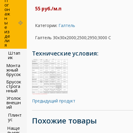
П
ог
55 руб./м.п
он
аж
н
ы
Категории:
Галтель
е
из
де
Галтель 30х30х2000;2500;2950;3000 С
ли
я
Технические условия:
Штап
ик
Монта
жный
брусок
Брусок
строга
нный
Уголок
Предыдущий продукт
внешн
ий
Плинт
Похожие товары
ус
Наще
льник