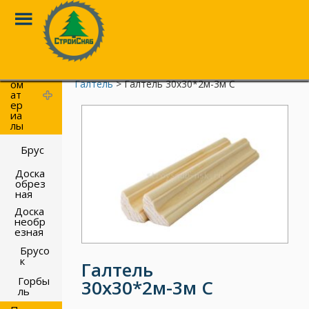
Toggle
Menu
Перейти
к
П
Главная
>
Каталог
>
Погонажные изделия
>
ил
основному
ом
Галтель
> Галтель 30х30*2м-3м С
контенту
ат
ер
иа
лы
Брус
Доска
обрез
ная
Доска
необр
езная
Брусо
к
Галтель
Горбы
30х30*2м-3м С
ль