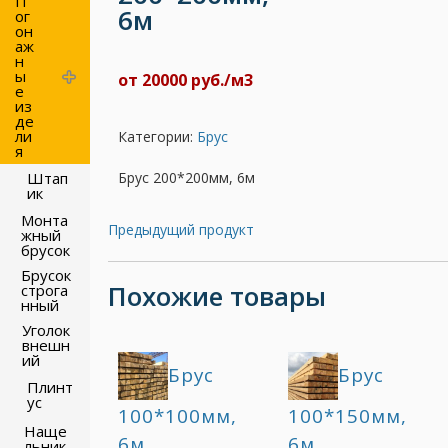
П
6м
ог
он
аж
н
ы
от 20000 руб./м3
е
из
де
ли
Категории:
Брус
я
Брус 200*200мм, 6м
Штап
ик
Монта
Предыдущий продукт
жный
брусок
Брусок
Похожие товары
строга
нный
Уголок
внешн
ий
Брус
Брус
Плинт
ус
100*100мм,
100*150мм,
Наще
6м
6м
льник