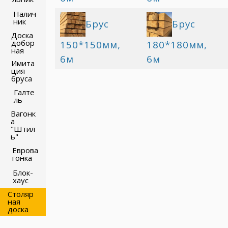
Налич
ник
Брус
Брус
Доска
добор
150*150мм,
180*180мм,
ная
6м
6м
Имита
ция
бруса
Галте
ль
Вагонк
а
"Штил
ь"
Еврова
гонка
Блок-
хаус
Столяр
ная
доска